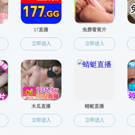
室平台
共0条
上页
1
下页