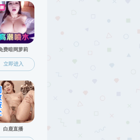
们：| 地址:重庆北碚天生路2号