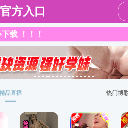
中文av概况
师资列表
人才培养
科学研究
学科建设