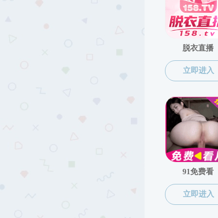
当前位置：
中文av
>
党群工作
>
党委工作
>
党务公开
党委工作
党务公开
党务公开
中共中文av 委
中共中文av 委
党建动态
中共中文av 委
纪委工作
中共中文av 委
工会教代会