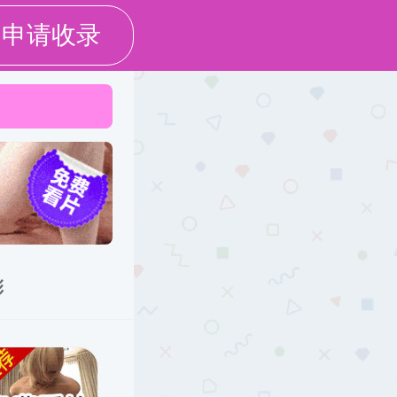
党群工作
学工天地
社会服务
下载专区
招聘信息