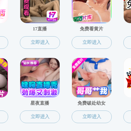
员会关于确定孟婷婷等2名中共预备党员转正的公示
员会关于确定卢茂林等24名中共预备党员转正的公示
员会关于确定王亚文等7名同志为入党积极分子的公示
员会关于确定王梦飞等7名同学为发展对象的公示