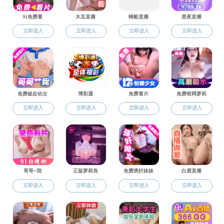
共0条
上页
1
下页
中文av 学院行政办公室电话: 023-68251274
联系我们：| 地址:重庆北碚天生路2号
中文av 学院工作意见箱:
yyylgongzuo2@zhongwenav.org
邮编：400715
版权所有：无码中文av-中文av
渝ICP 06005063号-4