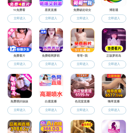
共0条
上页
1
下页
中文av 学院行政办公室电话: 023-68251274
联系我们：| 地址:重庆北碚天生路2号
中文av 学院工作意见箱:
yyylgongzuo2@zhongwenav.org
邮编：400715
版权所有：无码中文av-中文av
渝ICP 06005063号-4